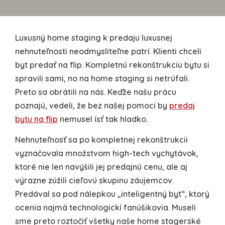
Luxusný home staging k predaju luxusnej
nehnuteľnosti neodmysliteľne patrí. Klienti chceli
byt predať na flip. Kompletnú rekonštrukciu bytu si
spravili sami, no na home staging si netrúfali.
Preto sa obrátili na nás. Keďže našu prácu
poznajú, vedeli, že bez našej pomoci by
predaj
bytu na flip
nemusel ísť tak hladko.
Nehnuteľnosť sa po kompletnej rekonštrukcii
vyznačovala množstvom high-tech vychytávok,
ktoré nie len navýšili jej predajnú cenu, ale aj
výrazne zúžili cieľovú skupinu záujemcov.
Predával sa pod nálepkou „inteligentný byt“, ktorý
ocenia najmä technologickí fanúšikovia. Museli
sme preto roztočiť všetky naše home stagerské