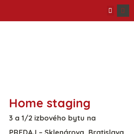
Ako pracujeme
Home staging
3 a 1/2 izbového bytu na
PREDAJ – Sklenárova, Bratislava