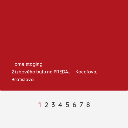
Home staging
2 izbového bytu na PREDAJ – Koceľova,
Bratislava
1
2
3
4
5
6
7
8