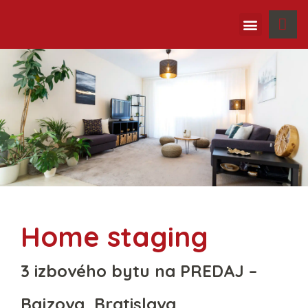
Ako pracujeme
Home staging
3 izbového bytu na PREDAJ –
Bajzova, Bratislava