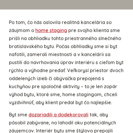
Po tom, čo nás oslovila realitná kancelária so
záujmom o
home staging
pre svojho klienta sme
prišli na obhliadku tohto priestranného slnečného
bratislavského bytu. Počas obhliadky sme si byt
nafotili, zamerali miestnosti a v kancelárii sa
pustili do navrhovania úprav interiéru s cieľom byt
rýchlo a výhodne predať. Veľkorysí priestor dvoch
oddelených izieb či obývačka prepojená s
kuchyňou pre spoločné aktivity – to je len zopár
výhod bytu, ktoré sme, home stagingom, chceli
vyzdvihnúť, aby klient predal byt čo najlepšie.
Byt sme
dozariadili a dodekorovali
tak, aby
pôsobil zabývane, no lahodil oku potenciálnych
záujemcov. Interiér bytu sme štýlovo prepojili