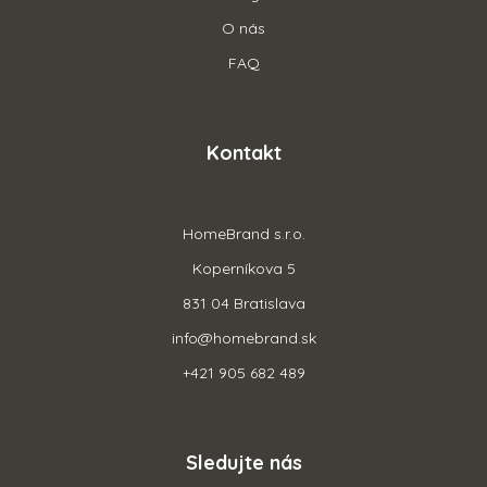
O nás
FAQ
Kontakt
HomeBrand s.r.o.
Koperníkova 5
831 04 Bratislava
info@homebrand.sk
+421 905 682 489
Sledujte nás