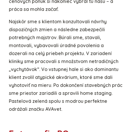
cenových ponúk si nakoniec vybral tú našu – a
práca sa mohla začať.
Najskôr sme s klientom konzultovali návrhy
dispozičných zmien a následne zabezpečili
potrebných majstrov. Búrali sme, stavali,
montovali, vybavovali úradné povolenia a
dozerali na celý priebeh projektu. V zariadení
kliniky sme pracovali s množstvom netradičných
„vychytávok“. Vo vstupnej hale si ako dominantu
klient zvolil atypické akvárium, ktoré sme dali
vyhotoviť na mieru. Po dokončení stavebných prác
sme priestor zariadili a spravili home staging.
Pastelová zelená spolu s modrou perfektne
odrážali značku AVAvet.