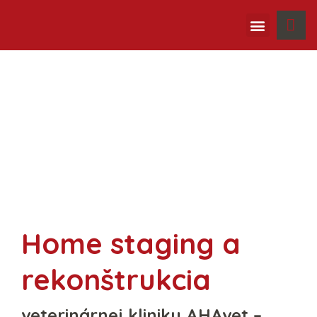
Ako pracujeme
Home staging a
rekonštrukcia
veterinárnej kliniky AHAvet –