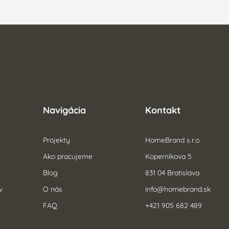
Navigácia
Kontakt
Projekty
HomeBrand s.r.o.
Ako pracujeme
Koperníkova 5
Blog
831 04 Bratislava
v
O nás
info@homebrand.sk
FAQ
+421 905 682 489